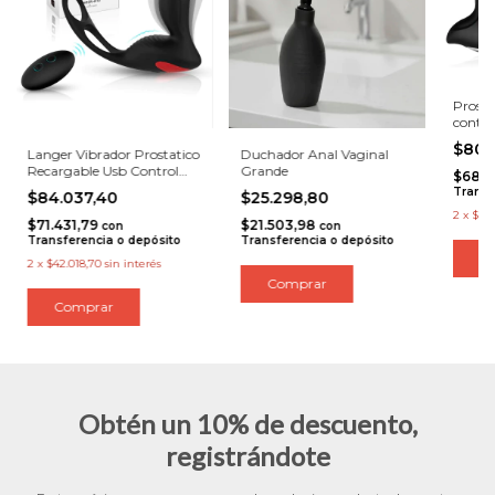
Prosta
contro
testic
$80.
Langer Vibrador Prostatico
Duchador Anal Vaginal
Recargable Usb Control
Grande
$68.3
Remoto
Transf
$84.037,40
$25.298,80
2
x
$40.
$71.431,79
$21.503,98
con
con
Transferencia o depósito
Transferencia o depósito
2
x
$42.018,70
sin interés
Obtén un 10% de descuento,
registrándote