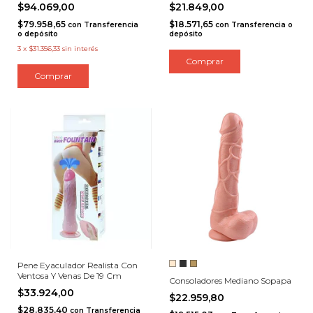
Recargable Usb
$94.069,00
$21.849,00
$79.958,65
$18.571,65
con
Transferencia
con
Transferencia o
o depósito
depósito
3
x
$31.356,33
sin interés
Pene Eyaculador Realista Con
Ventosa Y Venas De 19 Cm
Consoladores Mediano Sopapa
$33.924,00
$22.959,80
$28.835,40
con
Transferencia