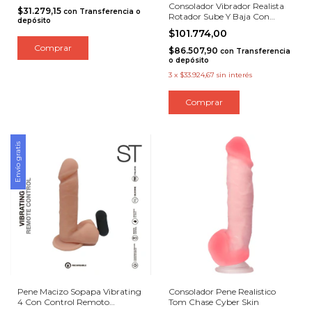
Consolador Vibrador Realista
$31.279,15
con
Transferencia o
Rotador Sube Y Baja Con
depósito
Sopapa
$101.774,00
$86.507,90
con
Transferencia
o depósito
3
x
$33.924,67
sin interés
Envío gratis
Pene Macizo Sopapa Vibrating
Consolador Pene Realistico
4 Con Control Remoto
Tom Chase Cyber Skin