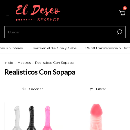
0
nteres
Envios en el dia Gba y Caba
15% off transferencia o Efectivo
Inicio
.
Macizos
.
Realisticos Con Sopapa
Realisticos Con Sopapa
Ordenar
Filtrar