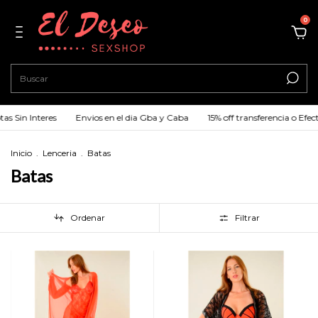
0
as Sin Interes
Envios en el dia Gba y Caba
15% off transferencia o Efect
Inicio
.
Lenceria
.
Batas
Batas
Ordenar
Filtrar