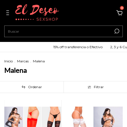
0
15% off transferencia o Efectivo
2, 3 y 6 Cuotas Sin
Inicio
.
Marcas
.
Malena
Malena
Ordenar
Filtrar